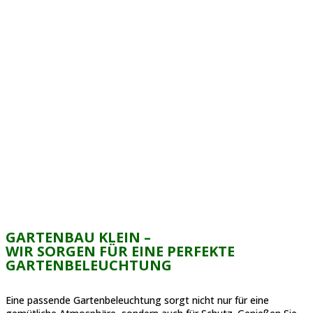
Nehmen Sie gern über unser Kontaktformular oder telefonisch
Kontakt mit uns auf und vereinbaren Sie einen Termin bei
Gartenbau Klein in Stockdorf!
TERMIN VEREINBAREN
GaLa Bau Gartenpflege und Gartenbewässerung
Grubmühl 12
82131 Stockdorf